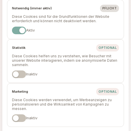
10 Glukose-Tipps
Notwendig (immer aktiv)
PFLICHT
Glukose-Spikes Quiz
Diese Cookies sind für die Grundfunktionen der Website
erforderlich und können nicht deaktiviert werden.
Proteinrechner
Glukosemessgeräte-Guide
Aktiv
Blutwerte-Guide
Statistik
OPTIONAL
Diese Cookies helfen uns zu verstehen, wie Besucher mit
Produkte
unserer Website interagieren, indem sie anonymisierte Daten
sammeln.
Anti-Glukose-Spitzen-Formel
Inaktiv
Rezept-Club
50 Frühstücksrezepte
Marketing
OPTIONAL
50 Gemüse-Starter
20 vegane Rezepte
Diese Cookies werden verwendet, um Werbeanzeigen zu
personalisieren und die Wirksamkeit von Kampagnen zu
Glutenfreie Rezepte
messen.
Inaktiv
Informationen